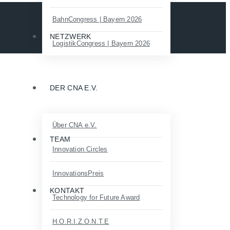
BahnCongress | Bayern 2026
NETZWERK
LogistikCongress | Bayern 2026
DER CNA E.V.
Über CNA e.V.
TEAM
Innovation Circles
InnovationsPreis
KONTAKT
Technology for Future Award
H.O.R.I.Z.O.N.T.E