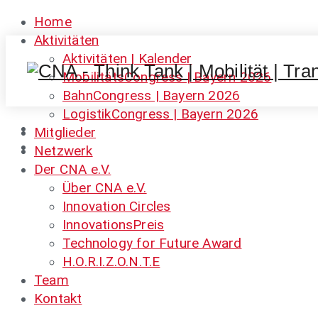
Home
Aktivitäten
Aktivitäten | Kalender
MobilitätsCongress | Bayern 2026
BahnCongress | Bayern 2026
LogistikCongress | Bayern 2026
Mitglieder
Netzwerk
Der CNA e.V.
Über CNA e.V.
Innovation Circles
InnovationsPreis
Technology for Future Award
H.O.R.I.Z.O.N.T.E
Team
Kontakt