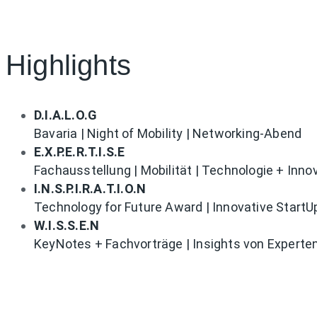
Highlights
D.I.A.L.O.G
Bavaria | Night of Mobility | Networking-Abend
E.X.P.E.R.T.I.S.E
Fachausstellung | Mobilität | Technologie + Inno
I.N.S.P.I.R.A.T.I.O.N
Technology for Future Award | Innovative StartU
W.I.S.S.E.N
KeyNotes + Fachvorträge | Insights von Experte