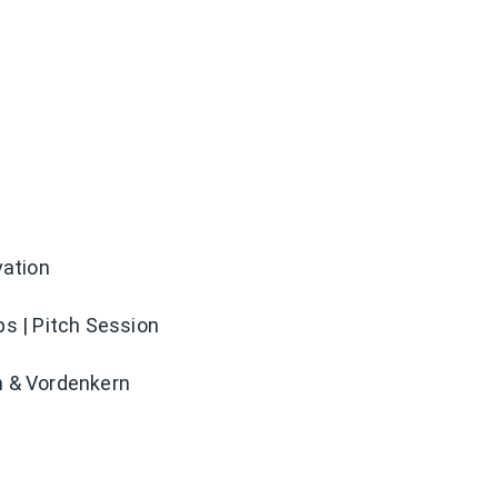
vation
ps | Pitch Session
n & Vordenkern