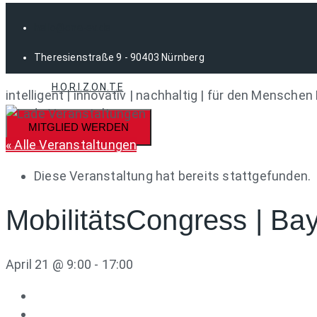
hello@cna-ev.de
Theresienstraße 9 - 90403 Nürnberg
H.O.R.I.Z.O.N.T.E
intelligent | innovativ | nachhaltig | für den Menschen
MITGLIED WERDEN
« Alle Veranstaltungen
Diese Veranstaltung hat bereits stattgefunden.
MobilitätsCongress | Ba
April 21 @ 9:00
-
17:00
«
LogistikCongress | Bayern 2025
BahnCongress | Bayern 2026
»